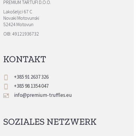
PREMIUM TARTUFI D.O.O.
Lakošeljci 67 C
Novaki Motovunski
52424 Motovun
OIB: 49121936732
KONTAKT
+385 91 2637 326
+385 98 1354 047
info@premium-truffles.eu
SOZIALES NETZWERK